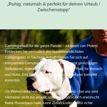
„Ruhig, naturnah & perfekt für deinen Urlaub /
Zwischenstopp“
Campingurlaub für die ganze Familie – inklusive vier Pfoten!
Entdecken Sie vermutlich den hundefreundlichsten
Campingplatz in Sachsen-Anhalt! Freuen Sie sich auf
entspanntes Camping mitten in der Natur – mit großzügigen
Stellplätzen, eigenem Freilaufbereich und viel Platz für Mensch
und Hund. Das Beste: Hunde übernachten bei uns komplett
kostenlos.
Ob Wohnmobilurlaub oder Camping mit Hund – bei uns sind
Vierbeiner nicht nur erlaubt, sondern ausdrücklich erwünscht.
Keine Hundepauschale, keine Zusatzkosten, dafür echte